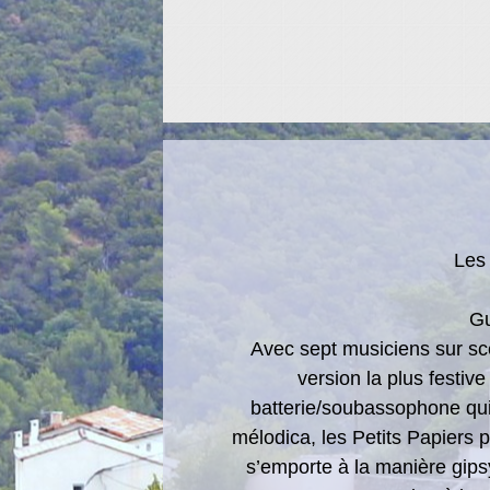
Les
Gu
Avec sept musiciens sur scè
version la plus festiv
batterie/soubassophone qui 
mélodica, les Petits Papiers p
s’emporte à la manière gipsy