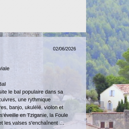
02/06/2026
iale
Bal
ite le bal populaire dans sa
 cuivres, une rythmique
s, banjo, ukulélé, violon et
s’éveille en Tziganie, la Foule
 et les valses s’enchaînent …