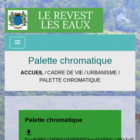
menu
Palette chromatique
ACCUEIL
/
CADRE DE VIE
/
URBANISME
/
PALETTE CHROMATIQUE
Palette chromatique
file_download
5ae629f4a18069100905f353ecd1658daa95c1c0